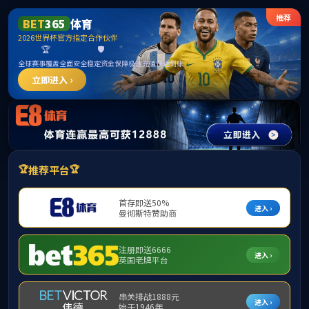
威廉希尔williamhill(中国)-官方网站
创立于1994年,A股上市企业
股票代码300112
首页
关于williamhill中国官方网站
关于williamhill中国官方网站
威廉希尔
企业责任
投资者关系
走进williamhill中国官方网站
品牌中心
公司新闻
williamhill中国官方网站之窗