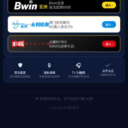
服务理念
服务内容
服务需求
感恩有您
服务动态
下载中心
合作伙伴
渠道发展困惑
williamhill中国官方网站渠道理念
williamhill中国官方网站合作价值
渠道结盟
渠道刊物
渠道动态
人力资源
williamhill中国官方网站人才观
工作在williamhill中国官方网站
最新招聘